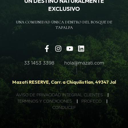
UN DESTINO NATURALMENTE
EXCLUSIVO
UNA COMUNIDAD ÚNICA DENTRO DEL BOSQUE DE
TAPALPA
33 1453 3398
hola@mazati.com
Mazati RESERVE, Carr. a Chiquilistlan, 49347 Jal
AVISO DE PRIVACIDAD INTEGRAL CLIENTES
|
TÉRMINOS Y CONDICIONES
|
PROFECO
|
CONDUCEF