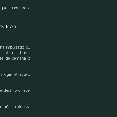
o que mantiene a
ez más
 ha impulsado su
amente dos horas
ines de semana o
 lugar atractivo
l destino ofrece:
montaña— refuerza