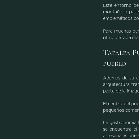
Este entorno per
montaña o paseo
emblemáticos com
Para muchas pers
ritmo de vida más
Tapalpa Pu
pueblo
Además de su en
arquitectura tra
parte de la image
El centro del pu
pequeños comerci
La gastronomía t
se encuentra el 
artesanales que 