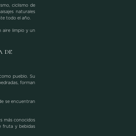
ismo, ciclismo de
isajes naturales
te todo el año.
 aire limpio y un
a de
 como pueblo. Su
mpedradas, forman
nde se encuentran
los más conocidos
e fruta y bebidas