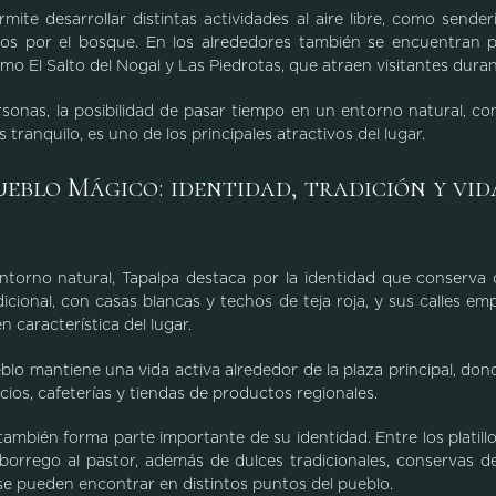
mite desarrollar distintas actividades al aire libre, como sender
s por el bosque. En los alrededores también se encuentran pa
o El Salto del Nogal y Las Piedrotas, que atraen visitantes duran
onas, la posibilidad de pasar tiempo en un entorno natural, con
 tranquilo, es uno de los principales atractivos del lugar.
eblo Mágico: identidad, tradición y vid
torno natural, Tapalpa destaca por la identidad que conserva
dicional, con casas blancas y techos de teja roja, y sus calles e
n característica del lugar.
eblo mantiene una vida activa alrededor de la plaza principal, do
os, cafeterías y tiendas de productos regionales.
ambién forma parte importante de su identidad. Entre los platil
borrego al pastor, además de dulces tradicionales, conservas d
se pueden encontrar en distintos puntos del pueblo.