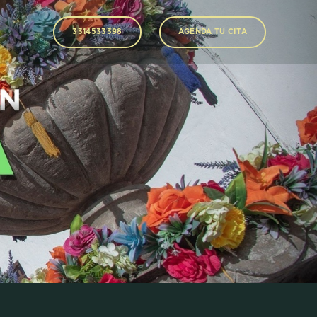
3314533398
AGENDA TU CITA