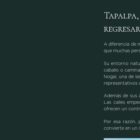
Tapalpa,
regresa
A diferencia de m
que muchas pers
Su entorno natur
caballo o camina
Nogal, una de la
representativos d
Además de sus at
Las calles emped
ofrecen un contr
Por esa razón, 
convierte en un l