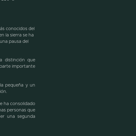
más conocidos del
n la sierra se ha
 una pausa del
a distinción que
 parte importante
ala pequeña y un
ión.
 se ha consolidado
has personas que
ener una segunda